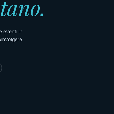
stano.
e eventi in
coinvolgere